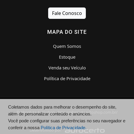
Fale Conosco
MAPA DO SITE
Quem Somos
Estoque
Venda seu Veículo
Política de Privacidade
Coletamos dados para melhorar o desempenho do site,
© Absoluta Autoshop - http://absolutaautoshop.com.br/
além de personalizar conteúdo e anúncios.
Você pode configurar suas preferências no seu navegador e
conferir a nossa
Política de Privacidade.
Desenvolvido por