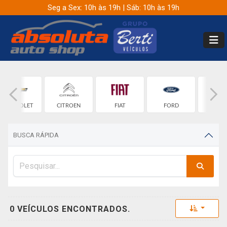
Seg a Sex: 10h às 19h | Sáb: 10h às 19h
CHEVROLET
CITROEN
FIAT
FORD
GW
BUSCA RÁPIDA
Toggle 
0 VEÍCULOS ENCONTRADOS.