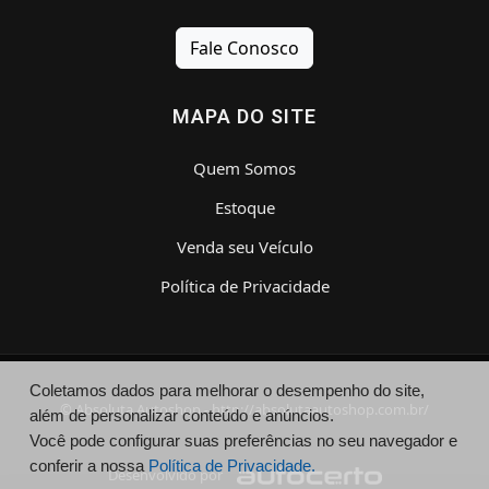
Fale Conosco
MAPA DO SITE
Quem Somos
Estoque
Venda seu Veículo
Política de Privacidade
Coletamos dados para melhorar o desempenho do site,
© Absoluta Autoshop - http://absolutaautoshop.com.br/
além de personalizar conteúdo e anúncios.
Você pode configurar suas preferências no seu navegador e
conferir a nossa
Política de Privacidade.
Desenvolvido por