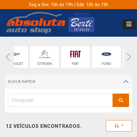
Seg a Sex: 10h às 19h | Sáb: 10h às 19h
CHEVROLET
CITROEN
FIAT
FORD
G
BUSCA RÁPIDA
Toggle 
12 VEÍCULOS ENCONTRADOS.