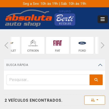
Seg a Sex: 10h às 19h | Sáb: 10h às 19h
CHEVROLET
CITROEN
FIAT
FORD
GW
BUSCA RÁPIDA
Toggle 
2 VEÍCULOS ENCONTRADOS.