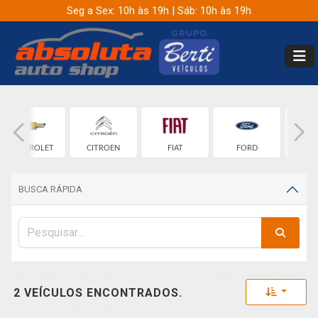
Seg a Sex: 10h às 19h | Sáb: 10h às 19h
CHEVROLET
CITROEN
FIAT
FORD
G
BUSCA RÁPIDA
Toggle 
2 VEÍCULOS ENCONTRADOS.